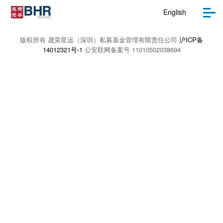
和已投项目的管理。公司将继续秉承“为投资者创造
English
优异回报，与企业建立长期共赢的伙伴关系，成为员
工提升和实现自我价值的平台，探索和创新行业发展
版权所有 晟荣星远（深圳）私募基金管理有限责任公司
沪ICP备
道路"的使命，为投资人和被投企业创造价值。
14012321号-1
公安联网备案号 11010502038694
感谢大家一直以来的信赖与支持！
特此公告！
晟荣星远（深圳）私募股权基金管理有限责任公司
2025年3月1日